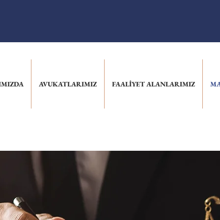
IMIZDA
AVUKATLARIMIZ
FAALİYET ALANLARIMIZ
MA