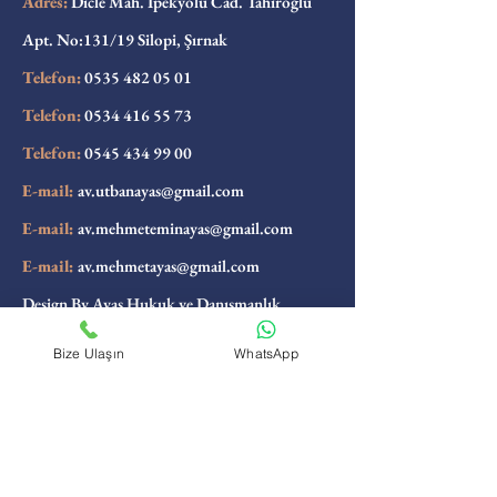
Adres:
Dicle Mah. İpekyolu Cad. Tahiroğlu
Apt. No:131/19 Silopi, Şırnak
Telefon:
0535 482 05 01
Telefon:
0534 416 55 73
Telefon:
0545 434 99 00
E-mail:
av.utbanayas@gmail.com
E-mail:
av.mehmeteminayas@gmail.com
E-mail:
av.mehmetayas@gmail.com
Design By Ayas Hukuk ve Danışmanlık
Yasal Uyarılar
|
Veri Gizliliği
|
Çerez Politikası
Bize Ulaşın
WhatsApp