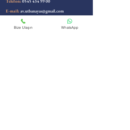
Telefon:
0545 434 99 00
E-mail:
av.utbanayas@gmail.com
E-mail:
av.mehmeteminayas@gmail.com
Bize Ulaşın
WhatsApp
E-mail:
av.mehmetayas@gmail.com
Design By Ayas Hukuk ve Danışmanlık
Yasal Uyarılar
|
Veri Gizliliği
|
Çerez Politikası