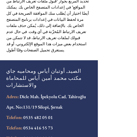
تحديد المربع بجوار "قبول ملفات تعريف الارتباط من
المواقع" في إعدادات المتصفح الخاص بك. يمكنك
أيضًا اختيار أن يُطلب منك الموافقة الصريحة في كل
مرة لحفظ البيانات في إعدادات برنامج المتصفح
الخاص بك. بالإضافة إلى ذلك، يُمكن حذف ملفات
تعريف الارتباط المُخزّنة في أي وقت. في حال عدم
قبولك لملفات تعريف الارتباط، قد لا تتمكن من
استخدام بعض ميزات هذا الموقع الإلكتروني، أو قد
يستغرق تحميل الصفحات وقتًا أطول.
الصيد. أوتبان أياس ومحاميه جاي
مكتب محمد أمين آياس للمحاماة
والاستشارات
Adres:
Dicle Mah. İpekyolu Cad. Tahiroğlu
Apt. No:131/19 Silopi, Şırnak
Telefon:
0535 482 05 01
Telefon:
0534 416 55 73